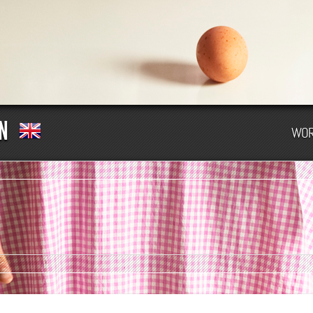
GN
WOR